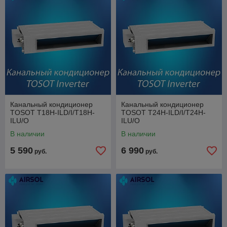
конструкцию, так как к нему не предъявляется требований
дизайна в отличие от кондиционеров сплит-систем.
Канальный кондиционер
Канальный кондиционер
TOSOT T18H-ILD/I/T18H-
TOSOT T24H-ILD/I/T24H-
ILU/O
ILU/O
В наличии
В наличии
5 590
6 990
руб.
руб.