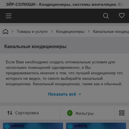
ЭЙР-СОЛЮШН - Кондиционеры, системы вентиляции. Серт
Товары и услуги
Кондиционеры
Канальные конди
Канальные кондиционеры
Если Вам необходимо создать оптимальные условия для
нескольких помещений одновременно, и Вы
придерживаетесь мнения о том, что лучший кондиционер тот,
которого не видно, то смело выбирайте канальный
кондиционер. Канальный кондиционер, также как и обычный,
состоит из двух блоков - компрессорно-конденсаторного
Показать всё
(наружного блока) и испарительного (внутреннего блока).
Отличие заключается в том, что внутренние блоки
устанавливаются в подвесной потолок, а воздух забирается
из помещения через заборную решетку, проходит
Сортировка
0
Фильтры
внутренний блок и системой воздуховодов снова подается в
помещение через распределительные решетки. Внутренний
блок канального кондиционера имеет более простую