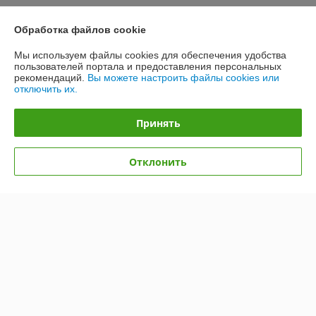
Показать все отзывы
Обработка файлов cookie
Мы используем файлы cookies для обеспечения удобства
О нас
пользователей портала и предоставления персональных
рекомендаций.
Вы можете настроить файлы cookies или
отключить их.
Контакты
Принять
Доставка и оплата
График работы
Отклонить
Полная версия сайта
Политика обработки cookies
Сайт создан на платформе Deal.by