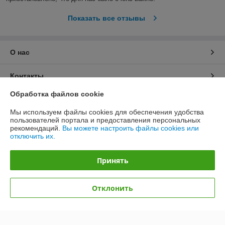
Показать все отзывы
О нас
Контакты
Обработка файлов cookie
Доставка и оплата
Мы используем файлы cookies для обеспечения удобства
пользователей портала и предоставления персональных
График работы
рекомендаций.
Вы можете настроить файлы cookies или
отключить их.
Полная версия сайта
Принять
Политика обработки cookies
Отклонить
Сайт создан на платформе Deal.by