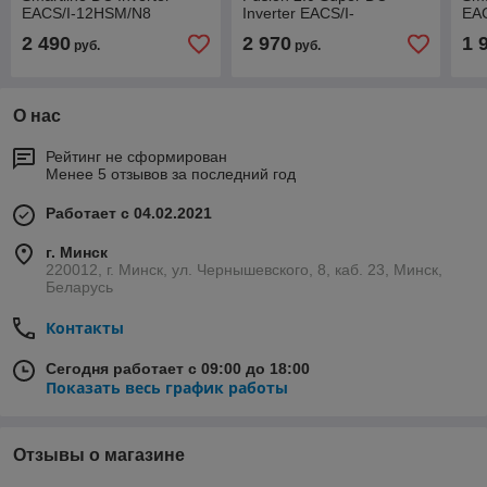
EACS/I-12HSM/N8
Inverter EACS/I-
EA
12HF2/N8_24Y
2 490
2 970
1 
руб.
руб.
О нас
Рейтинг не сформирован
Менее 5 отзывов за последний год
Работает с 04.02.2021
г. Минск
220012, г. Минск, ул. Чернышевского, 8, каб. 23, Минск,
Беларусь
Контакты
Сегодня работает с 09:00 до 18:00
Показать весь график работы
Отзывы о магазине