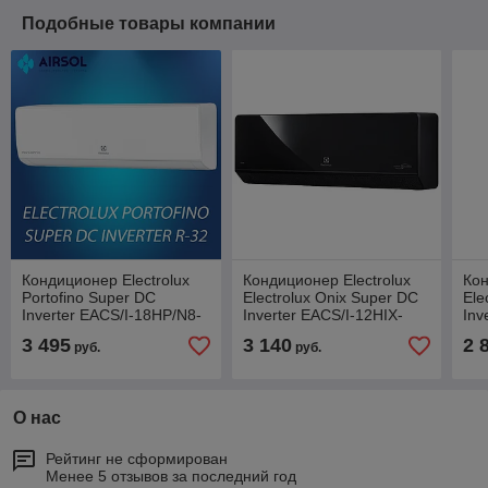
Подобные товары компании
Кондиционер Electrolux
Кондиционер Electrolux
Кон
Portofino Super DC
Electrolux Onix Super DC
Ele
Inverter EACS/I-18HP/N8-
Inverter EACS/I-12HIX-
Inv
19Y (R32)
BLACK/N8
BL
3 495
3 140
2 
руб.
руб.
О нас
Рейтинг не сформирован
Менее 5 отзывов за последний год