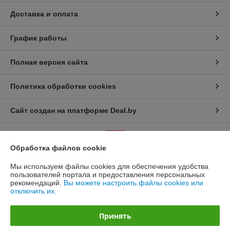
Доставка и оплата
График работы
Полная версия сайта
Политика обработки cookies
Сайт создан на платформе Deal.by
Обработка файлов cookie
Мы используем файлы cookies для обеспечения удобства
пользователей портала и предоставления персональных
Информация для покупателя
рекомендаций.
Вы можете настроить файлы cookies или
отключить их.
Юридическое лицо:
Общество с ограниченной ответственностью
«ЭЙР-СОЛЮШН»
220012, г. Минск, ул. Чернышевского, 8, каб. 23
Принять
Регистрационный номер ЕГР: 193488165