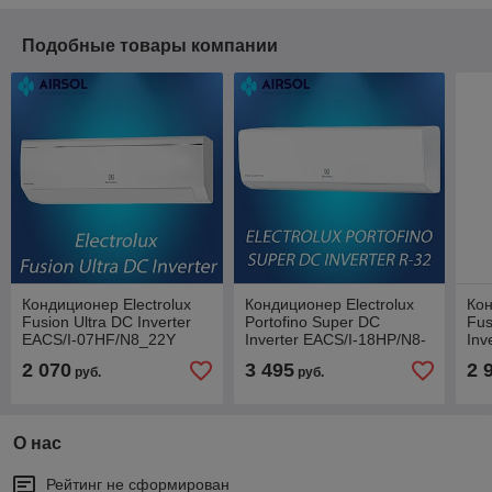
Подобные товары компании
Кондиционер Electrolux
Кондиционер Electrolux
Кон
Fusion Ultra DC Inverter
Portofino Super DC
Fus
EACS/I-07HF/N8_22Y
Inverter EACS/I-18HP/N8-
Inv
19Y (R32)
12
2 070
3 495
2 
руб.
руб.
О нас
Рейтинг не сформирован