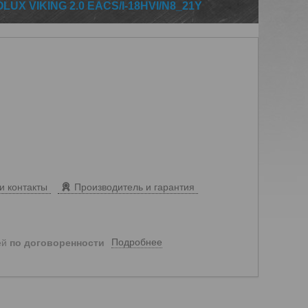
X VIKING 2.0 EACS/I-18HVI/N8_21Y
и контакты
Производитель и гарантия
Подробнее
ей
по договоренности