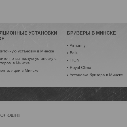
ЯЦИОННЫЕ УСТАНОВКИ
БРИЗЕРЫ В МИНСКЕ
КЕ
Airnanny
риточную установку в Минске
Ballu
риточно-вытяжную установку с
TION
атором в Минске
Royal Clima
вентиляции в Минске
Установка бризера в Минске
Р-СОЛЮШН»