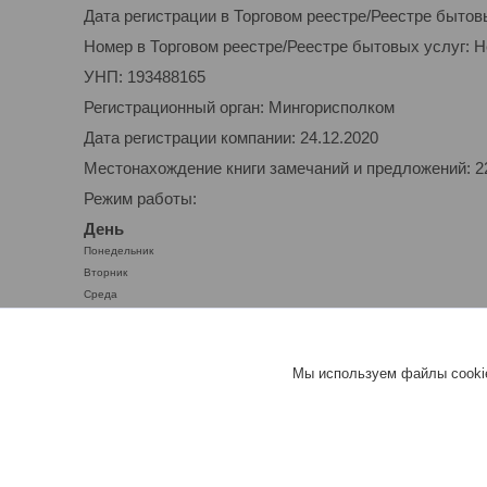
Дата регистрации в Торговом реестре/Реестре бытов
Номер в Торговом реестре/Реестре бытовых услуг: 
УНП: 193488165
Регистрационный орган: Мингорисполком
Дата регистрации компании: 24.12.2020
Местонахождение книги замечаний и предложений: 220
Режим работы:
День
Понедельник
Вторник
Среда
Четверг
Пятница
Суббота
Мы используем файлы cookie
Воскресенье