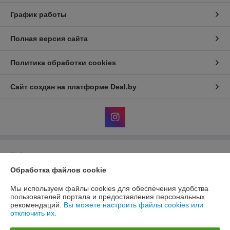
График работы
Полная версия сайта
Политика обработки cookies
Сайт создан на платформе Deal.by
Информация для покупателя
Обработка файлов cookie
Юридическое лицо:
Общество с ограниченной ответственностью
«ЭЙР-СОЛЮШН»
220012, г. Минск, ул. Чернышевского, 8, каб. 23
Мы используем файлы cookies для обеспечения удобства
пользователей портала и предоставления персональных
Регистрационный номер ЕГР: 193488165
рекомендаций.
Вы можете настроить файлы cookies или
отключить их.
УНП: 193488165