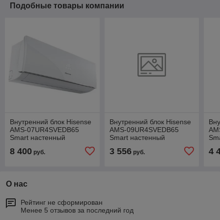
Подобные товары компании
Внутренний блок Hisense
Внутренний блок Hisense
Вну
AМS-07UR4SVEDB65
AМS-09UR4SVEDB65
AМ
Smart настенный
Smart настенный
Sma
8 400
3 556
4 
руб.
руб.
О нас
Рейтинг не сформирован
Менее 5 отзывов за последний год