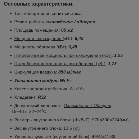
Основные характеристики:
Тип: инверторная сплит-система
Режим работы:
охлаждение / обогрев
Площадь помещения:
65 м2
Мощность охлаждения (
кВт
)
:
6,45
Мощность обогрева (кВт)
:
6,45
Потребляемая мощность при охлаждении (кВт)
:
1,95
Потребляемая мощность при обогреве (кВт)
:
1,73
Циркуляция воздуха:
850 м3/час
Установлен модуль Wi-Fi
Класс энергопотребления: A++/ A+
Хладагент:
R32
Допустимый диапазон :
Охлаждение / Обогрев
-15~43 / -22~24⁰C
Размеры внутреннего блока (ШхВхГ): 970×300×224(мм)
Вес внутреннего блока: 13,5 (кг)
Уровень шума, дБ (внутренний блок): 49/44/41/39