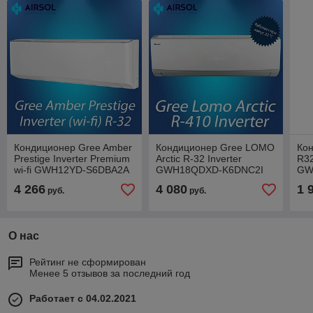
Кондиционер Gree Amber
Кондиционер Gree LOMO
Кон
Prestige Inverter Premium
Arctic R-32 Inverter
R32
wi-fi GWH12YD-S6DBA2A
GWH18QDXD-K6DNC2I
GW
4 266
4 080
1 
руб.
руб.
О нас
Рейтинг не сформирован
Менее 5 отзывов за последний год
Работает с 04.02.2021