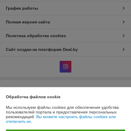
График работы
Полная версия сайта
Политика обработки cookies
Сайт создан на платформе Deal.by
Информация для покупателя
Обработка файлов cookie
Юридическое лицо:
Общество с ограниченной ответственностью
«ЭЙР-СОЛЮШН»
220012, г. Минск, ул. Чернышевского, 8, каб. 23
Мы используем файлы cookies для обеспечения удобства
пользователей портала и предоставления персональных
Регистрационный номер ЕГР: 193488165
рекомендаций.
Вы можете настроить файлы cookies или
отключить их.
УНП: 193488165