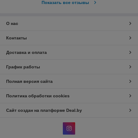
Отличная организация!  Купил вентиляционную установку 
электролюкс, долго выбирал, спасибо менеджеру компании за 
помощь и консультацию. Установщики компании сделали все 
аккуратно. Результатом доволен, летом буду заказывать установку 
кондиционера.
Покупатель
23.03.2021
Отлично
Благодарим компанию и ее сотрудников за оказанную помощь! У 
нас возникала проблема с холодильным оборудованием, у нас на 
производстве 2 чиллера, и оба чиллера выдавали ошибку по 
низкому давлению. Спасибо за оперативность, провели диагностику, 
произвели дозаправку хладагента, настроили контроллер, 
устранили все неполадки, и наше производство не было 
приостановлено, что для нас было очень важно.  
Показать все отзывы
О нас