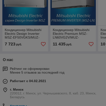
Кондиционер Mitsubishi
Кондиционер Mitsubishi
Кон
Electric Design Inverter
Electric Premium MSZ-
Ele
MSZ-EF50VGKS/MUZ-
LN60VG2V/MUZ-
Inv
EF50VG (серебристый)
LN60VG2 (перламутрово-
FH
7 723
11 435
10
руб.
руб.
белый)
(об
-25
О нас
Рейтинг не сформирован
Менее 5 отзывов за последний год
Работает с 04.02.2021
г. Минск
220012, г. Минск, ул. Чернышевского, 8, каб. 23, Минск,
Беларусь
Контакты