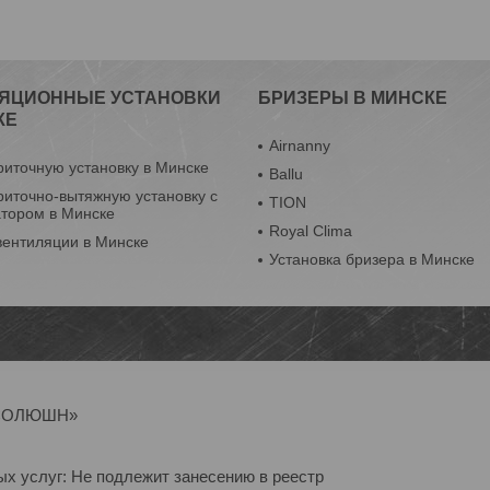
ЯЦИОННЫЕ УСТАНОВКИ
БРИЗЕРЫ В МИНСКЕ
КЕ
Airnanny
риточную установку в Минске
Ballu
риточно-вытяжную установку с
TION
атором в Минске
Royal Clima
вентиляции в Минске
Установка бризера в Минске
Р-СОЛЮШН»
ых услуг: Не подлежит занесению в реестр