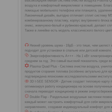
Высокоэффективная система очистки воздуха Plasma Qu
воздуха и комфортный микроклимат в помещении. Благо
помощью мобильного телефона или планшета, удаленно
Лаконичный дизайн, выгодно отличает сплит систему M
комбинированному пластику, корпус внутреннего блока 
оникс, жемчужно-белый и рубиново-красный, делают сп
Также в линейке есть модель классического белого цвет
Низкий уровень шума - 19дБ - это тише, чем шелест
подходит для установки в спальне или детской комнате
Энергоэффективность А+++ - На 1 кВт электроэнергии
среднем за год. Это самый высокий показатель среди вс
Plasma Quad Plus - Система очистки воздуха, уничто
продуктов сгорания топлива (особенно актуально для 
подтверждена японскими исследовательскими институт
3D I-SEE SENSOR - Датчик создает тепловую карту 
оптимизируя работу кондиционера на основе полученных
сначала переводит кондиционер в режим энергосбережен
Double Flap - Раздельные воздушные заслонки позво
каждый может настроить комфортный для себя микрокли
направлениях, создавая индивидуальный комфорт для 