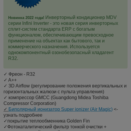
Инверторный кондиционер MDV
Новинка 2022 года!
серии Infini Inverter - это новая серия инверторных
сплит-систем стандарта ERP c богатым
функционалом, обеспечивающим превосходное
применение на объектах как бытового, так и
коммерческого назначения. Используется
однокомпонентный озонобезопасный хладагент
R32.
✓ Фреон - R32
✓ A++
✓ 3D Airflow (регулирование положения вертикальных и
горизонтальных жалюзи с пульта управления)
✓ компрессор GMCC (Guangdong Midea Toshiba
Compressor Corporation)
✓
Биполярный ионизатор Super ionizer (Air Magic)
<-
узнать подробнее
✓покрытие теплообменника Golden Fin
✓Фотокаталитический фильтр тонкой очистки +