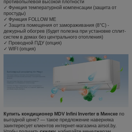
противопылевой высокой плотности
✓ Функция температурной компенсации (защита от
простуды)
✓ Функция FOLLOW ME
✓ Защита помещения от замораживания (8°С) -
дежурный обогрев (будет полезна при установке сплит-
систем в домах без центрального отопления)
✓ Проводной ПДУ (опция)
✓ WIFI (опция)
Купить кондиционер MDV Infini Inverter в Минске
по
выгодной цене? — такое предложение наверняка
заинтересует клиентов интернет-магазина airsol.by.
Чтобы получить
скидку
, набирайте менеджерам