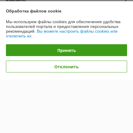
Контакты
Обработка файлов cookie
Доставка и оплата
Мы используем файлы cookies для обеспечения удобства
пользователей портала и предоставления персональных
График работы
рекомендаций.
Вы можете настроить файлы cookies или
отключить их.
Полная версия сайта
Принять
Политика обработки cookies
Отклонить
Сайт создан на платформе Deal.by
Информация для покупателя
Юридическое лицо:
Общество с ограниченной ответственностью
«ЭЙР-СОЛЮШН»
220012, г. Минск, ул. Чернышевского, 8, каб. 23