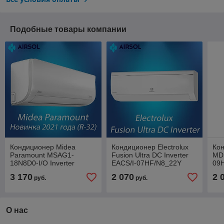
Подобные товары компании
Кондиционер Midea
Кондиционер Electrolux
Ко
Paramount MSAG1-
Fusion Ultra DC Inverter
MD
18N8D0-I/O Inverter
EACS/I-07HF/N8_22Y
09
Новинка 2021
09H
3 170
2 070
2 
руб.
руб.
О нас