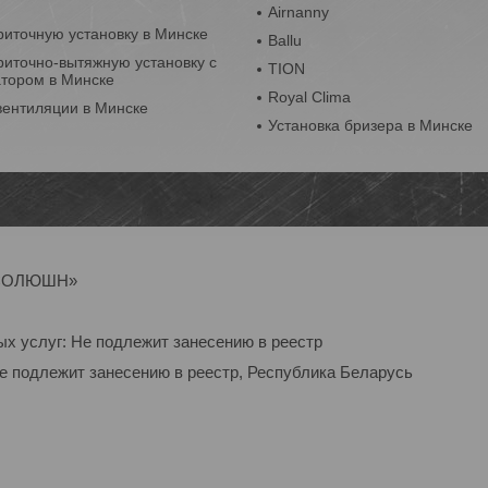
Airnanny
риточную установку в Минске
Ballu
риточно-вытяжную установку с
TION
атором в Минске
Royal Clima
вентиляции в Минске
Установка бризера в Минске
Р-СОЛЮШН»
ых услуг: Не подлежит занесению в реестр
Не подлежит занесению в реестр, Республика Беларусь