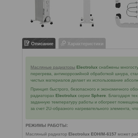
Описание
Характеристики
Масляные радиаторы
Electrolux
снабжены многосту
перегрева, антикоррозийной обработкой шнура, ста
чистых материалов делает их использование абсол
Принцип быстрого, безопасного и экономичного обо
радиаторах
Electrolux
серии
Sphere
. Благодаря те
заданную температуру работы и обогреет помещени
за счет 2U-образного нагревательного элемента, чт
РЕЖИМЫ РАБОТЫ:
Масляный радиатор
Electrolux EOH/M-6157
может раб