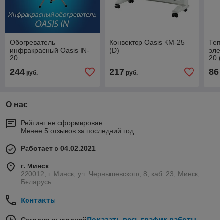
Обогреватель
Конвектор Oasis KM-25
Те
инфракрасный Oasis IN-
(D)
эле
20
20 
244
217
86
руб.
руб.
О нас
Рейтинг не сформирован
Менее 5 отзывов за последний год
Работает с 04.02.2021
г. Минск
220012, г. Минск, ул. Чернышевского, 8, каб. 23, Минск,
Беларусь
Контакты
Показать весь график работы
Сегодня выходной