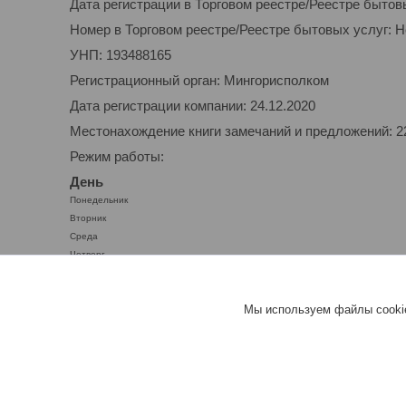
Дата регистрации в Торговом реестре/Реестре бытов
Номер в Торговом реестре/Реестре бытовых услуг: 
УНП: 193488165
Регистрационный орган: Мингорисполком
Дата регистрации компании: 24.12.2020
Местонахождение книги замечаний и предложений: 220
Режим работы:
День
Понедельник
Вторник
Среда
Четверг
Пятница
Суббота
Мы используем файлы cookie
Воскресенье
ООО "ЭЙР-СОЛЮШН" Кондици