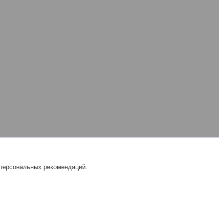
 персональных рекомендаций.
и |
Пожаловаться на контент