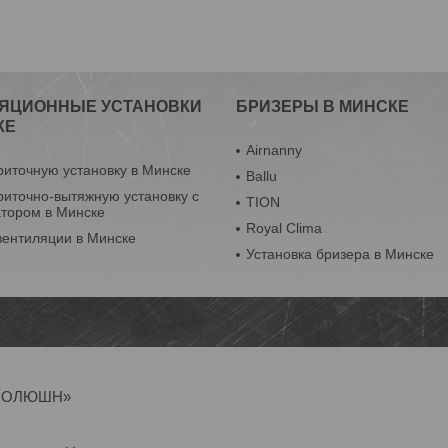
ЯЦИОННЫЕ УСТАНОВКИ
БРИЗЕРЫ В МИНСКЕ
КЕ
Airnanny
риточную установку в Минске
Ballu
риточно-вытяжную установку с
TION
атором в Минске
Royal Clima
вентиляции в Минске
Установка бризера в Минске
Р-СОЛЮШН»