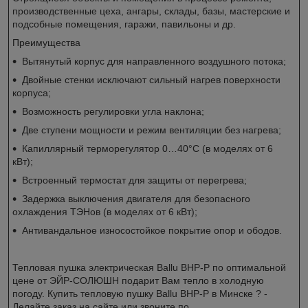
производственные цеха, ангары, склады, базы, мастерские и
подсобные помещения, гаражи, павильоны и др.
Преимущества
Вытянутый корпус для направленного воздушного потока;
Двойные стенки исключают сильный нагрев поверхности
корпуса;
Возможность регулировки угла наклона;
Две ступени мощности и режим вентиляции без нагрева;
Капиллярный терморегулятор 0…40°C (в моделях от 6
кВт);
Встроенный термостат для защиты от перегрева;
Задержка выключения двигателя для безопасного
охлаждения ТЭНов (в моделях от 6 кВт);
Антивандальное износостойкое покрытие опор и ободов.
Тепловая пушка электрическая Ballu BHP-P по оптимальной
цене от ЭЙР-СОЛЮШН подарит Вам тепло в холодную
погоду. Купить тепловую пушку Ballu BHP-P в Минске ? -
Делайте заказ на сайте или звоните по