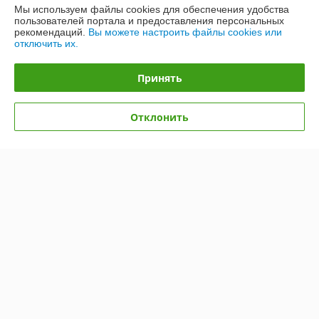
Мы используем файлы cookies для обеспечения удобства
пользователей портала и предоставления персональных
График работы
рекомендаций.
Вы можете настроить файлы cookies или
отключить их.
Полная версия сайта
Принять
Политика обработки cookies
Отклонить
Сайт создан на платформе Deal.by
Информация для покупателя
Юридическое лицо:
Общество с ограниченной ответственностью
«ЭЙР-СОЛЮШН»
220012, г. Минск, ул. Чернышевского, 8, каб. 23
Регистрационный номер ЕГР: 193488165
УНП: 193488165