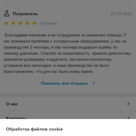
Покупатель
23.03.2021
Отлично
Благодарим компанию и ее сотрудников за оказанную помощь! У 
нас возникала проблема с холодильным оборудованием, у нас на 
производстве 2 чиллера, и оба чиллера выдавали ошибку по 
низкому давлению. Спасибо за оперативность, провели диагностику, 
произвели дозаправку хладагента, настроили контроллер, 
устранили все неполадки, и наше производство не было 
приостановлено, что для нас было очень важно.  
Показать все отзывы
О нас
Контакты
Обработка файлов cookie
Доставка и оплата