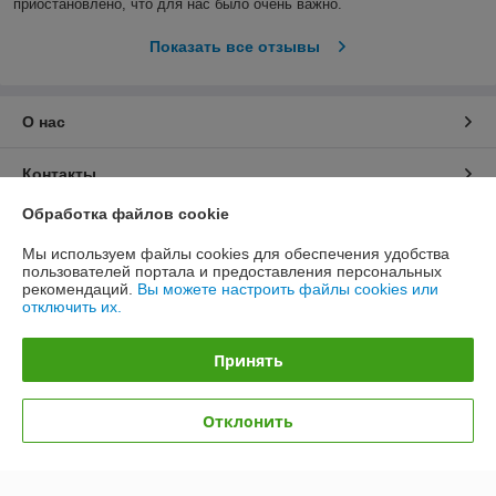
приостановлено, что для нас было очень важно.  
Показать все отзывы
О нас
Контакты
Обработка файлов cookie
Доставка и оплата
Мы используем файлы cookies для обеспечения удобства
пользователей портала и предоставления персональных
График работы
рекомендаций.
Вы можете настроить файлы cookies или
отключить их.
Полная версия сайта
Принять
Политика обработки cookies
Отклонить
Сайт создан на платформе Deal.by