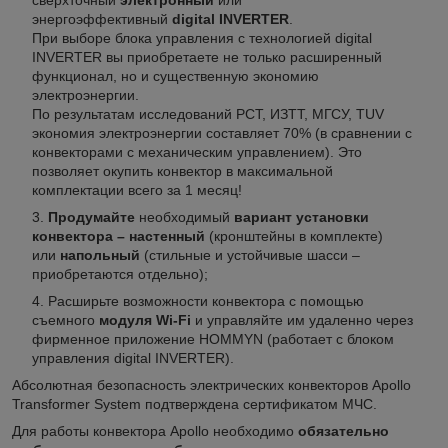
сверхточный
электронный
или
энергоэффективный
digital INVERTER
.
При выборе блока управления с технологией digital
INVERTER вы приобретаете не только расширенный
функционал, но и существенную экономию
электроэнергии.
По результатам исследований РСТ, ИЗТТ, МГСУ, TUV
экономия электроэнергии составляет 70% (в сравнении с
конвекторами с механическим управлением). Это
позволяет окупить конвектор в максимальной
комплектации всего за 1 месяц!
Продумайте
необходимый
вариант установки
конвектора – настенный
(кронштейны в комплекте)
или
напольный
(стильные и устойчивые шасси –
приобретаются отдельно);
Расширьте возможности конвектора с помощью
съемного
модуля Wi-Fi
и управляйте им удаленно через
фирменное приложение HOMMYN (работает с блоком
управления digital INVERTER).
Абсолютная безопасность электрических конвекторов Apollo
Transformer System подтверждена сертификатом МЧС.
Для работы конвектора Apollo необходимо
обязательно