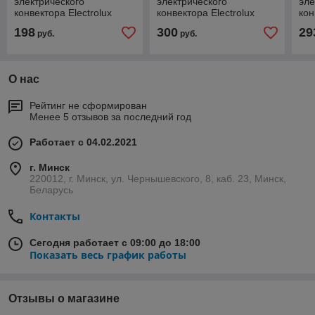
электрического
электрического
эле
конвектора Electrolux
конвектора Electrolux
кон
серии Air Gate
серии Air Gate
Rap
198
300
29
руб.
руб.
Transformer ECH/AG2-
Transformer ECH/AG2-
1000 T
2000 T
О нас
Рейтинг не сформирован
Менее 5 отзывов за последний год
Работает с 04.02.2021
г. Минск
220012, г. Минск, ул. Чернышевского, 8, каб. 23, Минск,
Беларусь
Контакты
Сегодня работает с 09:00 до 18:00
Показать весь график работы
Отзывы о магазине