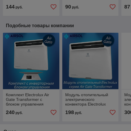
NEW
Smart Wi-Fi NEW
NE
144
90
87
руб.
руб.
Подобные товары компании
Комплект Electrolux Air
Модуль отопительный
Мо
Gate Transformer с
электрического
эле
блоком управления
конвектора Electrolux
кон
ECH/AG2-1500 T-TUI
серии Air Gate
сер
240
198
30
руб.
руб.
(инверторный)
Transformer ECH/AG2-
Tra
1000 T
200