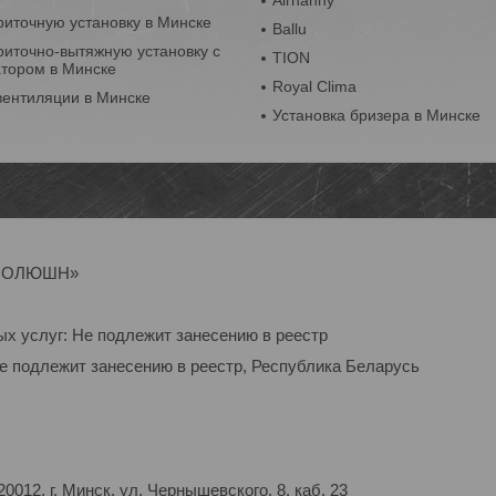
Airnanny
риточную установку в Минске
Ballu
риточно-вытяжную установку с
TION
атором в Минске
Royal Clima
вентиляции в Минске
Установка бризера в Минске
Р-СОЛЮШН»
ых услуг: Не подлежит занесению в реестр
Не подлежит занесению в реестр, Республика Беларусь
012, г. Минск, ул. Чернышевского, 8, каб. 23