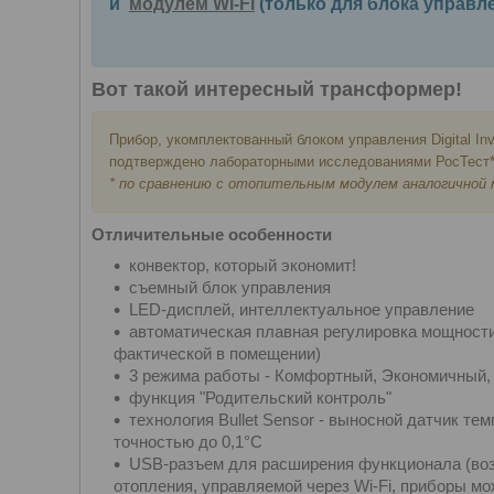
и
модулем WI-FI
(только для блока управле
Вот такой интересный трансформер!
Прибор, укомплектованный блоком управления Digital Inv
подтверждено лабораторными исследованиями РосТест*
* по сравнению с отопительным модулем аналогичной
Отличительные особенности
конвектор, который экономит!
съемный блок управления
LED-дисплей, интеллектуальное управление
автоматическая плавная регулировка мощности
фактической в помещении)
3 режима работы - Комфортный, Экономичный,
функция "Родительский контроль"
технология Bullet Sensor - выносной датчик т
точностью до 0,1°С
USB-разъем для расширения функционала (во
отопления, управляемой через Wi-Fi, приборы м