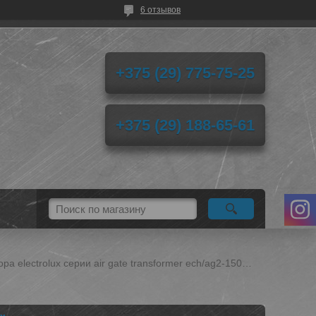
6 отзывов
+375 (29) 775-75-25
+375 (29) 188-65-61
Модуль отопительный электрического конвектора electrolux серии air gate transformer ech/ag2-1500 t