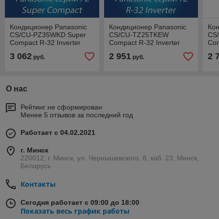
Кондиционер Panasonic
Кондиционер Panasonic
Кон
CS/CU-PZ35WKD Super
CS/CU-TZ25TKEW
CS
Compact R-32 Inverter
Compact R-32 Inverter
Com
3 062
2 951
2 
руб.
руб.
О нас
Рейтинг не сформирован
Менее 5 отзывов за последний год
Работает с 04.02.2021
г. Минск
220012, г. Минск, ул. Чернышевского, 8, каб. 23, Минск,
Беларусь
Контакты
Сегодня работает с 09:00 до 18:00
Показать весь график работы