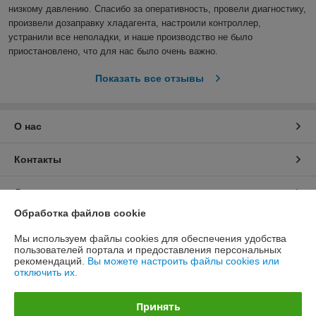
низкому давлению. Спасибо за оперативность, провели диагностику, 
произвели дозаправку хладагента, настроили контроллер, 
устранили все неполадки, и наше производство не было 
приостановлено, что для нас было очень важно.  
Показать все отзывы
О нас
Контакты
Доставка и оплата
Обработка файлов cookie
График работы
Мы используем файлы cookies для обеспечения удобства
пользователей портала и предоставления персональных
Полная версия сайта
рекомендаций.
Вы можете настроить файлы cookies или
отключить их.
Политика обработки cookies
Принять