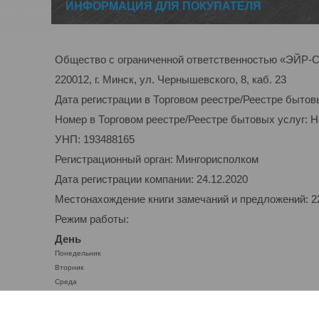
ИНФОРМАЦИЯ ДЛЯ ПОКУПАТЕЛЯ
Общество с ограниченной ответственностью «ЭЙ
220012, г. Минск, ул. Чернышевского, 8, каб. 23
Дата регистрации в Торговом реестре/Реестре бытов
Номер в Торговом реестре/Реестре бытовых услуг: 
УНП: 193488165
Регистрационный орган: Мингорисполком
Дата регистрации компании: 24.12.2020
Местонахождение книги замечаний и предложений: 220
Режим работы:
День
Понедельник
Вторник
Среда
Четверг
Пятница