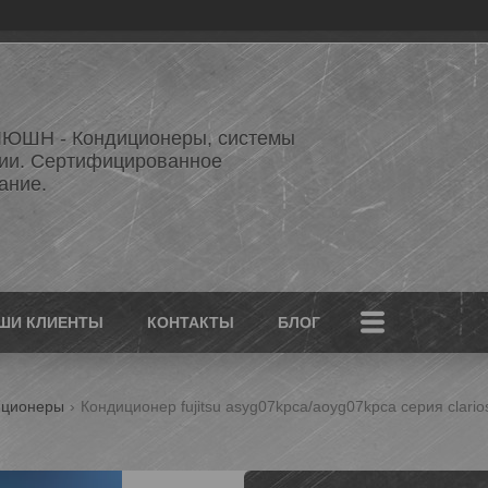
ЮШН - Кондиционеры, системы
ии. Сертифицированное
ание.
ШИ КЛИЕНТЫ
КОНТАКТЫ
БЛОГ
иционеры
Кондиционер fujitsu asyg07kpca/aoyg07kpca серия clario