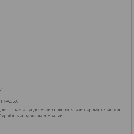
C
 UTY-ASSX
ене — такое предложение наверняка заинтересует клиентов
 набирайте менеджерам компании.