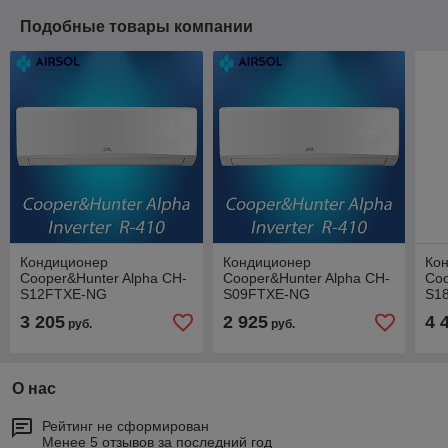
Подобные товары компании
Кондиционер
Кондиционер
Ко
Cooper&Hunter Alpha CH-
Cooper&Hunter Alpha CH-
Coo
S12FTXE-NG
S09FTXE-NG
S1
3 205
2 925
4 
руб.
руб.
О нас
Рейтинг не сформирован
Менее 5 отзывов за последний год