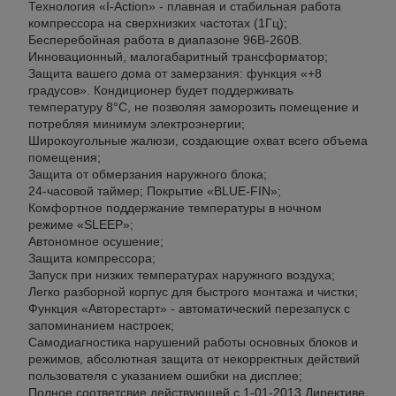
Технология «I-Action» - плавная и стабильная работа
компрессора на сверхнизких частотах (1Гц);
Бесперебойная работа в диапазоне 96В-260В.
Инновационный, малогабаритный трансформатор;
Защита вашего дома от замерзания: функция «+8
градусов». Кондиционер будет поддерживать
температуру 8°С, не позволяя заморозить помещение и
потребляя минимум электроэнергии;
Широкоугольные жалюзи, создающие охват всего объема
помещения;
Защита oт обмерзания наружного блока;
24-часовой таймер; Покрытие «BLUE-FIN»;
Комфортное поддержание температуры в ночном
режиме «SLEEP»;
Автономное осушение;
Защита компрессора;
Запуск при низких температурах наружного воздуха;
Легко разборной корпус для быстрого монтажа и чистки;
Функция «Авторестарт» - автоматический перезапуск с
запоминанием настроек;
Самодиагностика нарушений работы основных блоков и
режимов, абсолютная защита от некорректных действий
пользователя с указанием ошибки на дисплее;
Полное соответсвие действующей c 1-01-2013 Директиве