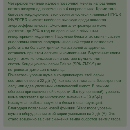
Четырехсегментные жалюзи позволяют менять направление
потока воздуха одновременно в 4 направлениях. Кроме того,
бытовые кондиционеры этой серии относятся к линейке HYPER
INVERTER и имеют наиболее высокую среди аналогов
энергоэффективность. Экономия электроэнергии может
достигать до 39% в год по сравнению с обычными
инверторными моделями! Наружные блоки этих сплит - систем
аналогичны блокам полупромышленной серии и позволяют
работать на больших длинах магистралей хладагента,
оставаясь при этом легкими и компактными. Внутренние блоки
могут также использоваться в составе мультисплит-
систем.Кондиционеры серии Deluxe (SRK-ZMX-S) не
потревожат даже сон младенца.
Показатель уровня шума в кондиционерах этой серии
составляет всего 22 дБ (А), как шелест листвы в безветренном
лесу или едва уловимый человеческий шепот. В режиме
обогрева при включенной скорости ULo (супернизкой), уровень
шума опускается до ничтожного значения – 19 дБ(А).
Бесшумная работа наружного блока (новая функция).
Благодаря появлению новой функции Silent mode уровень
шума в оборудовании этой серии уменьшен на 3 дБ (А). Это
стало возможно за счет снижения темпа оборотов вентилятора.