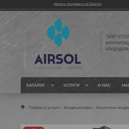
Начать продавать на Deal.by
ЭЙР-СОЛ
вентиляц
оборудов
КАТАЛОГ
УСЛУГИ
О НАС
НА
Товары и услуги
Кондиционеры
Кассетные конд