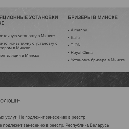
ЯЦИОННЫЕ УСТАНОВКИ
БРИЗЕРЫ В МИНСКЕ
КЕ
Airnanny
риточную установку в Минске
Ballu
риточно-вытяжную установку с
TION
атором в Минске
Royal Clima
вентиляции в Минске
Установка бризера в Минске
Р-СОЛЮШН»
ых услуг: Не подлежит занесению в реестр
Не подлежит занесению в реестр, Республика Беларусь