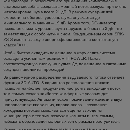
компрессора. В результате его применения климатические
системы способны создавать мощный поток воздуха, при очень
низком уровне шума всего 21 дБ. В режиме супер-низкой
скорости на обогрев, уровень шума опускается до
минимального значения – 19 дБ. Кроме того, DC-инвертор
позволил снизить уровень шума наружного блока на 3 дБ, что
заметят люди с особо чутким сном. Кондиционеры серии SRK-
ZS-S имеют высокую энергоэффективность и соответствует
классу "А++".
Чтобы быстро охладить помещение в жару сплит-система
оснащена усиленным режимом HI POWER. Нажав
соответствующую кнопку на пульте ДУ, помещение в считанные
секунды наполнится прохладой.
За равномерное распределение выдуваемого потока отвечает
функция 3D-AUTO. 8 вариантов расположения жалюзи
позволят наиболее продуктивно настроить выходящий поток,
тем самым создав наиболее комфортные условия для
присутствующих. Автоматическое покачивание жалюзи в двух
направлениях: вверх-вниз, вправо-влево – позволяют
холодным потокам смешиваться еще на выходе из
кондиционера с теплым воздухом комнаты и, тем самым,
избежать образования холодных зон с риском простудиться.