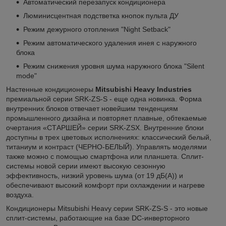
Автоматический перезапуск кондиционера
Люминисцентная подстветка кнопок пульта ДУ
Режим дежурного отопления "Night Setback"
Режим автоматического удаления инея с наружного
блока
Режим снижения уровня шума наружного блока "Silent
mode"
Настенные кондиционеры
Mitsubishi Heavy Industries
премиальной серии SRK-ZS-S - еще одна новинка. Форма
внутренних блоков отвечает новейшим тенденциям
промышленного дизайна и повторяет плавные, обтекаемые
очертания «СТАРШЕЙ» серии SRK-ZSX. Внутренние блоки
доступны в трех цветовых исполнениях: классический белый,
титаниум и контраст (ЧЕРНО-БЕЛЫЙ). Управлять моделями
также можно с помощью смартфона или планшета. Сплит-
системы новой серии имеют высокую сезонную
эффективность, низкий уровень шума (от 19 дБ(А)) и
обеспечивают высокий комфорт при охлаждении и нагреве
воздуха.
Кондиционеры Mitsubishi Heavy серии SRK-ZS-S - это новые
сплит-системы, работающие на базе DC-инверторного