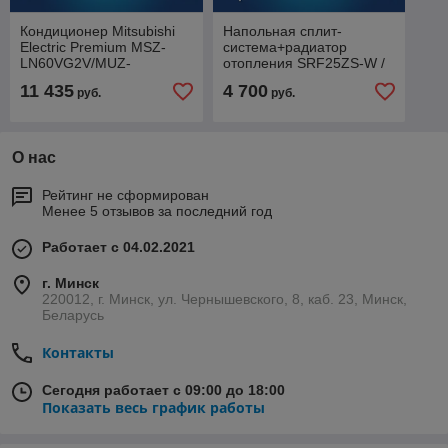
Кондиционер Mitsubishi
Напольная сплит-
Electric Premium MSZ-
система+радиатор
LN60VG2V/MUZ-
отопления SRF25ZS-W /
LN60VG2 (перламутрово-
SRC25ZS-W2 Mitsubishi
11 435
4 700
руб.
руб.
белый)
Heavy Industries
О нас
Рейтинг не сформирован
Менее 5 отзывов за последний год
Работает с 04.02.2021
г. Минск
220012, г. Минск, ул. Чернышевского, 8, каб. 23, Минск,
Беларусь
Контакты
Сегодня работает с 09:00 до 18:00
Показать весь график работы