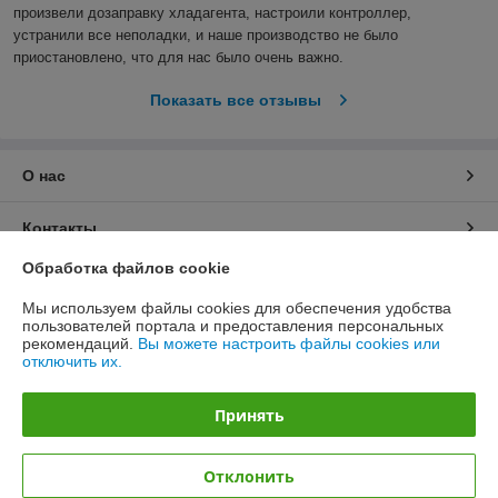
произвели дозаправку хладагента, настроили контроллер, 
устранили все неполадки, и наше производство не было 
приостановлено, что для нас было очень важно.  
Показать все отзывы
О нас
Контакты
Обработка файлов cookie
Доставка и оплата
Мы используем файлы cookies для обеспечения удобства
пользователей портала и предоставления персональных
График работы
рекомендаций.
Вы можете настроить файлы cookies или
отключить их.
Полная версия сайта
Принять
Политика обработки cookies
Отклонить
Сайт создан на платформе Deal.by