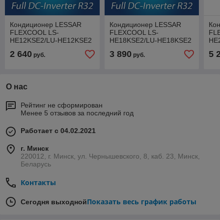
Кондиционер LESSAR
Кондиционер LESSAR
Ко
FLEXCOOL LS-
FLEXCOOL LS-
FL
HE12KSE2/LU-HE12KSE2
HE18KSE2/LU-HE18KSE2
HE
R-32 Full-DC Inverter
R-32 Full-DC Inverter
R-3
2 640
3 890
5 
руб.
руб.
О нас
Рейтинг не сформирован
Менее 5 отзывов за последний год
Работает с 04.02.2021
г. Минск
220012, г. Минск, ул. Чернышевского, 8, каб. 23, Минск,
Беларусь
Контакты
Показать весь график работы
Сегодня выходной