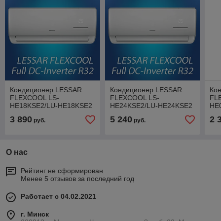
Кондиционер LESSAR
Кондиционер LESSAR
Ко
FLEXCOOL LS-
FLEXCOOL LS-
FL
HE18KSE2/LU-HE18KSE2
HE24KSE2/LU-HE24KSE2
HE
R-32 Full-DC Inverter
R-32 Full-DC Inverter
R-3
3 890
5 240
2 
руб.
руб.
О нас
Рейтинг не сформирован
Менее 5 отзывов за последний год
Работает с 04.02.2021
г. Минск