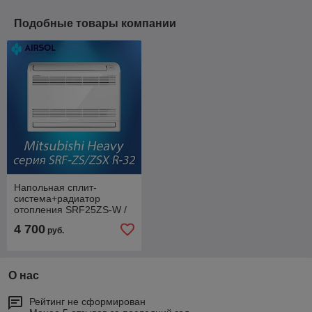
Подобные товары компании
Напольная сплит-
система+радиатор
отопления SRF25ZS-W /
SRC25ZS-W2 Mitsubishi
4 700
руб.
Heavy Industries
О нас
Рейтинг не сформирован