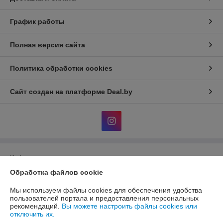
График работы
Полная версия сайта
Политика обработки cookies
Сайт создан на платформе Deal.by
Информация для покупателя
Обработка файлов cookie
Юридическое лицо:
Общество с ограниченной ответственностью
«ЭЙР-СОЛЮШН»
220012, г. Минск, ул. Чернышевского, 8, каб. 23
Мы используем файлы cookies для обеспечения удобства
пользователей портала и предоставления персональных
Регистрационный номер ЕГР: 193488165
рекомендаций.
Вы можете настроить файлы cookies или
отключить их.
УНП: 193488165