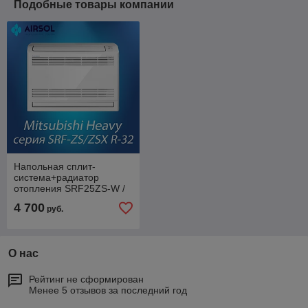
Подобные товары компании
Напольная сплит-
система+радиатор
отопления SRF25ZS-W /
SRC25ZS-W2 Mitsubishi
4 700
руб.
Heavy Industries
О нас
Рейтинг не сформирован
Менее 5 отзывов за последний год