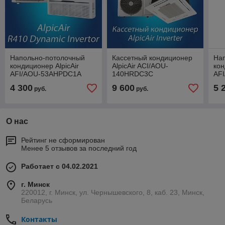
Напольно-потолочный
Кассетный кондиционер
На
кондиционер AlpicAir
AlpicAir ACI/AOU-
кон
AFI/AOU-53AHPDC1А
140HRDC3C
AF
4 300
9 600
5 
руб.
руб.
О нас
Рейтинг не сформирован
Менее 5 отзывов за последний год
Работает с 04.02.2021
г. Минск
220012, г. Минск, ул. Чернышевского, 8, каб. 23, Минск,
Беларусь
Контакты