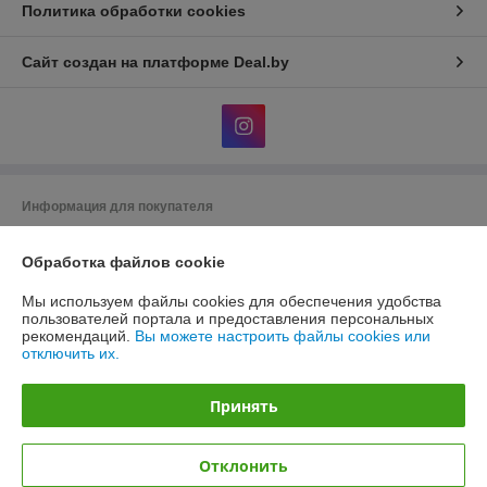
Политика обработки cookies
Сайт создан на платформе Deal.by
Информация для покупателя
Юридическое лицо:
Общество с ограниченной ответственностью
«ЭЙР-СОЛЮШН»
Обработка файлов cookie
220012, г. Минск, ул. Чернышевского, 8, каб. 23
Мы используем файлы cookies для обеспечения удобства
Регистрационный номер ЕГР: 193488165
пользователей портала и предоставления персональных
рекомендаций.
Вы можете настроить файлы cookies или
УНП: 193488165
отключить их.
Регистрационный орган: Мингорисполком
Принять
Дата регистрации компании: 24.12.2020
Местонахождение книги жалоб и предложений: 220012, г. Минск, ул.
Чернышевского, 8, каб. 23
Отклонить