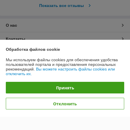
Показать все отзывы
О нас
Контакты
Обработка файлов cookie
Доставка и оплата
Мы используем файлы cookies для обеспечения удобства
пользователей портала и предоставления персональных
График работы
рекомендаций.
Вы можете настроить файлы cookies или
отключить их.
Полная версия сайта
Принять
Политика обработки cookies
Отклонить
Сайт создан на платформе Deal.by