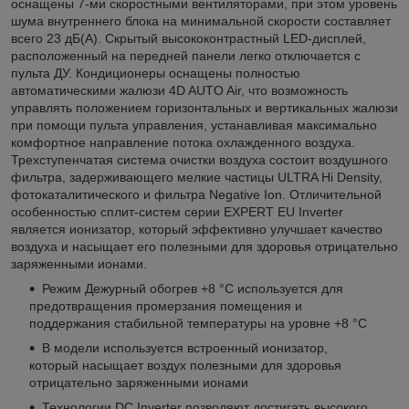
оснащены 7-ми скоростными вентиляторами, при этом уровень
шума внутреннего блока на минимальной скорости составляет
всего 23 дБ(А). Скрытый высококонтрастный LED-дисплей,
расположенный на передней панели легко отключается с
пульта ДУ. Кондиционеры оснащены полностью
автоматическими жалюзи 4D AUTO Air, что возможность
управлять положением горизонтальных и вертикальных жалюзи
при помощи пульта управления, устанавливая максимально
комфортное направление потока охлажденного воздуха.
Трехступенчатая система очистки воздуха состоит воздушного
фильтра, задерживающего мелкие частицы ULTRA Hi Density,
фотокаталитического и фильтра Negative Ion. Отличительной
особенностью сплит-систем серии EXPERT EU Inverter
является ионизатор, который эффективно улучшает качество
воздуха и насыщает его полезными для здоровья отрицательно
заряженными ионами.
Режим Дежурный обогрев +8 °С используется для
предотвращения промерзания помещения и
поддержания стабильной температуры на уровне +8 °С
В модели используется встроенный ионизатор,
который насыщает воздух полезными для здоровья
отрицательно заряженными ионами
Технологии DC Inverter позволяют достигать высокого