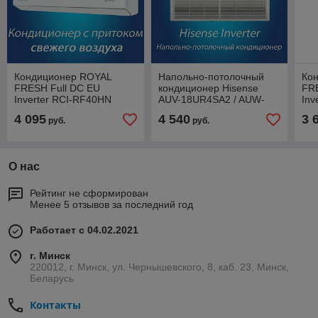
Кондиционер ROYAL
Напольно-потолочный
Ко
FRESH Full DC EU
кондиционер Hisense
FRE
Inverter RCI-RF40HN
AUV-18UR4SA2 / AUW-
Inv
18U4SS DC Inverter
4 095
4 540
3 
руб.
руб.
О нас
Рейтинг не сформирован
Менее 5 отзывов за последний год
Работает с 04.02.2021
г. Минск
220012, г. Минск, ул. Чернышевского, 8, каб. 23, Минск,
Беларусь
Контакты