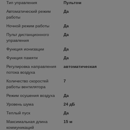
Тип управления
Пультом
Автоматический режим
Да
работы
Ночной режим работы
Да
Пульт дистанционного
Да
управления
Функция ионизации
Да
Функция памяти
Да
Регулировка направления
автоматическая
потока воздуха
Количество скоростей
7
работы вентилятора
Режим осушения воздуха
Да
Уровень шума
24 дБ
Теплый пуск
Да
Максимальная длина
15 м
коммуникаций