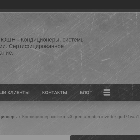
ЮШН - Кондиционеры, системы
ии. Сертифицированное
ание.
ШИ КЛИЕНТЫ
КОНТАКТЫ
БЛОГ
иционеры
Кондиционер кассетный gree u-match inverter gud71w/a1-