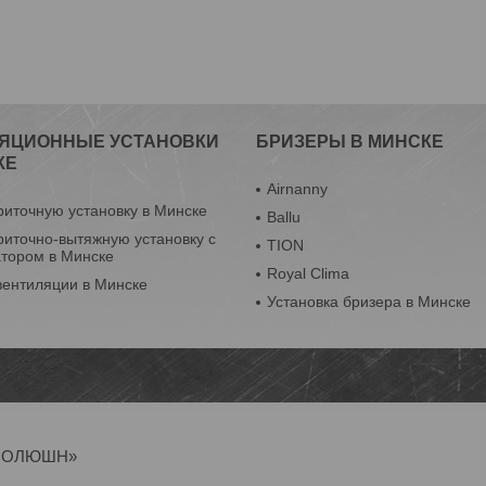
ЯЦИОННЫЕ УСТАНОВКИ
БРИЗЕРЫ В МИНСКЕ
КЕ
Airnanny
риточную установку в Минске
Ballu
риточно-вытяжную установку с
TION
атором в Минске
Royal Clima
вентиляции в Минске
Установка бризера в Минске
Р-СОЛЮШН»