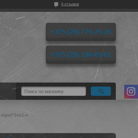
6 отзывов
+375 (29) 775-75-25
+375 (29) 188-65-61
s/gud71t/a1-s