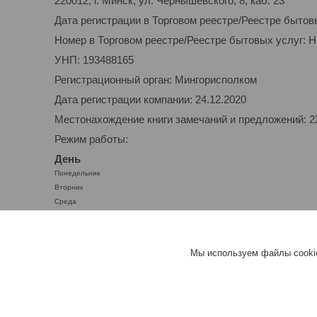
220012, г. Минск, ул. Чернышевского, 8, каб. 23
Дата регистрации в Торговом реестре/Реестре бытов
Номер в Торговом реестре/Реестре бытовых услуг: 
УНП: 193488165
Регистрационный орган: Мингорисполком
Дата регистрации компании: 24.12.2020
Местонахождение книги замечаний и предложений: 220
Режим работы:
День
Понедельник
Вторник
Среда
Четверг
Пятница
Суббота
Мы используем файлы cookie
Воскресенье