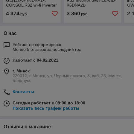
GEH12AA-K6DNA1A
R32 Inverter GWH18AAD-
inv
CONSOL R32 wi-fi Inverter
K6DNA2B
GW
4 374
3 360
2 
руб.
руб.
О нас
Рейтинг не сформирован
Менее 5 отзывов за последний год
Работает с 04.02.2021
г. Минск
220012, г. Минск, ул. Чернышевского, 8, каб. 23, Минск,
Беларусь
Контакты
Сегодня работает с 09:00 до 18:00
Показать весь график работы
Отзывы о магазине