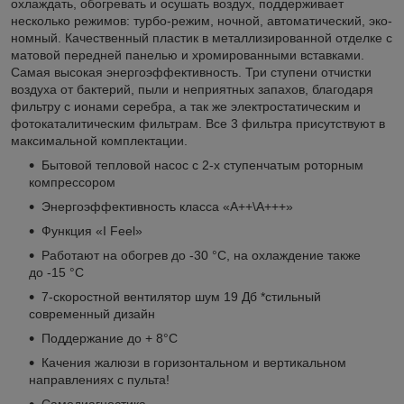
охлаждать, обогревать и осушать воздух, поддерживает
несколько режимов: турбо-режим, ночной, автоматический, эко­
номный. Качественный пластик в металлизированной отделке с
матовой передней панелью и хромированными вставками.
Самая высокая энергоэффективность. Три ступени отчистки
воздуха от бактерий, пыли и неприятных запахов, благодаря
фильтру с ионами серебра, а так же электростатическим и
фотокаталитическим фильтрам. Все 3 фильтра присутствуют в
максимальной комплектации.
Бытовой тепловой насос с 2-х ступенчатым роторным
компрессором
Энергоэффективность класса «А++\A+++»
Функция «I Feel»
Работают на обогрев до -30 °С, на охлаждение также
до -15 °С
7-скоростной вентилятор шум 19 Дб *стильный
современный дизайн
Поддержание до + 8°С
Качения жалюзи в горизонтальном и вертикальном
направлениях с пульта!
Самодиагностика.