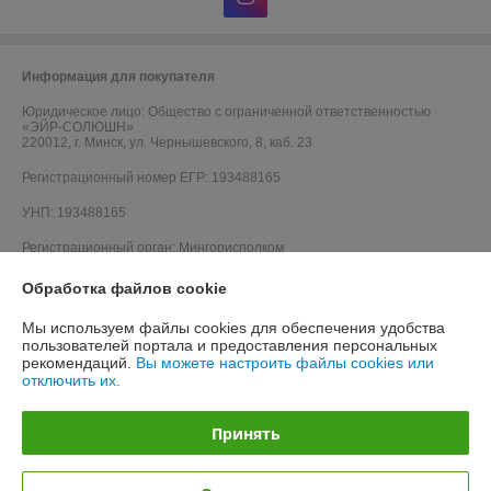
Информация для покупателя
Юридическое лицо:
Общество с ограниченной ответственностью
«ЭЙР-СОЛЮШН»
220012, г. Минск, ул. Чернышевского, 8, каб. 23
Регистрационный номер ЕГР: 193488165
УНП: 193488165
Регистрационный орган: Мингорисполком
Дата регистрации компании: 24.12.2020
Обработка файлов cookie
Местонахождение книги жалоб и предложений: 220012, г. Минск, ул.
Мы используем файлы cookies для обеспечения удобства
Чернышевского, 8, каб. 23
пользователей портала и предоставления персональных
рекомендаций.
Вы можете настроить файлы cookies или
отключить их.
Принять