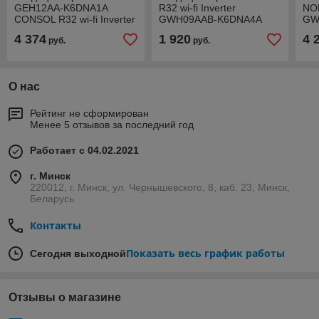
GEH12AA-K6DNA1A
R32 wi-fi Inverter
NOR
CONSOL R32 wi-fi Inverter
GWH09AAB-K6DNA4A
GW
4 374
1 920
4 
руб.
руб.
О нас
Рейтинг не сформирован
Менее 5 отзывов за последний год
Работает с 04.02.2021
г. Минск
220012, г. Минск, ул. Чернышевского, 8, каб. 23, Минск,
Беларусь
Контакты
Показать весь график работы
Сегодня выходной
Отзывы о магазине