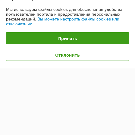
Мы используем файлы cookies для обеспечения удобства
Полная версия сайта
пользователей портала и предоставления персональных
рекомендаций.
Вы можете настроить файлы cookies или
отключить их.
Политика обработки cookies
Принять
Сайт создан на платформе Deal.by
Отклонить
Информация для покупателя
Юридическое лицо:
Общество с ограниченной ответственностью
«ЭЙР-СОЛЮШН»
220012, г. Минск, ул. Чернышевского, 8, каб. 23
Регистрационный номер ЕГР: 193488165
УНП: 193488165
Регистрационный орган: Мингорисполком