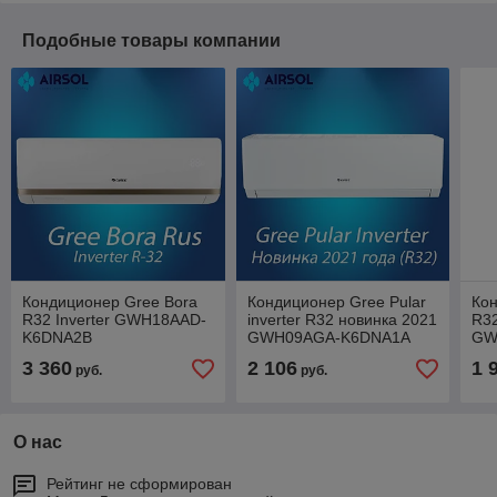
Подобные товары компании
Кондиционер Gree Bora
Кондиционер Gree Pular
Кон
R32 Inverter GWH18AAD-
inverter R32 новинка 2021
R32
K6DNA2B
GWH09AGA-K6DNA1A
GW
3 360
2 106
1 
руб.
руб.
О нас
Рейтинг не сформирован