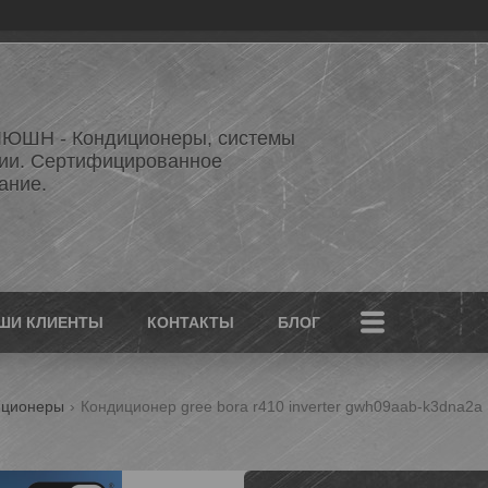
ЮШН - Кондиционеры, системы
ии. Сертифицированное
ание.
ШИ КЛИЕНТЫ
КОНТАКТЫ
БЛОГ
иционеры
Кондиционер gree bora r410 inverter gwh09aab-k3dna2a